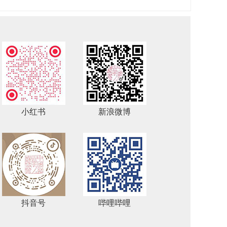
小红书
新浪微博
抖音号
哔哩哔哩