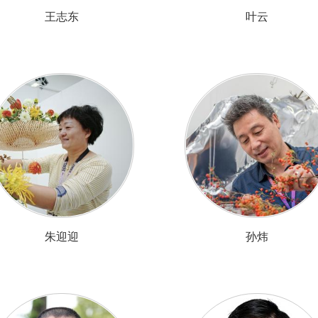
王志东
叶云
朱迎迎
孙炜