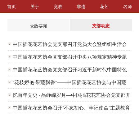
首页
关于
竞赛
非遗
花艺
名师
党政要闻
支部动态
中国插花花艺协会党支部召开党员大会暨组织生活会
中国插花花艺协会党支部召开中央八项规定精神专题
研讨会暨专题党课学习
中国插花花艺协会党支部召开习近平新时代中国特色
社会主义思想主题教育研讨交流会
“花枝娇艳·果蔬飘香”——中国插花花艺协会与中国蔬
菜协会共同举办果蔬插花共建活动
忆百年党史 · 品峥嵘岁月—中国插花花艺协会党支部开
展建党百年主题党日活动
中国插花花艺协会召开“不忘初心、牢记使命”主题教育
动员部署会